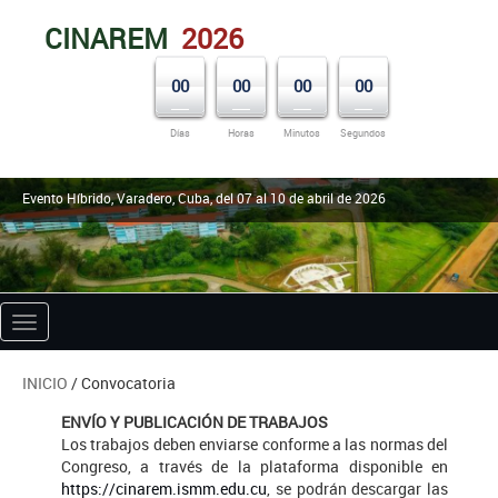
CINAREM
2026
00
00
00
00
Días
Horas
Minutos
Segundos
Evento Híbrido, Varadero, Cuba, del 07 al 10 de abril de 2026
Toggle
navigation
INICIO
/ Convocatoria
ENVÍO Y PUBLICACIÓN DE TRABAJOS
Los trabajos deben enviarse conforme a las normas del
Congreso, a través de la plataforma disponible en
https://cinarem.ismm.edu.cu
, se podrán descargar las