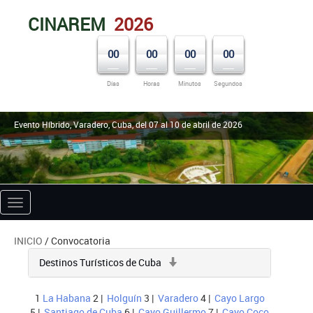
CINAREM
2026
00
00
00
00
Días
Horas
Minutos
Segundos
Evento Híbrido, Varadero, Cuba, del 07 al 10 de abril de 2026
Toggle
navigation
INICIO
/ Convocatoria
Destinos Turísticos de Cuba
1
La Habana
2 |
Holguín
3 |
Varadero
4 |
Cayo Largo
5 |
Santiago de Cuba
6 |
Cayo Guillermo
7 |
Cayo Coco