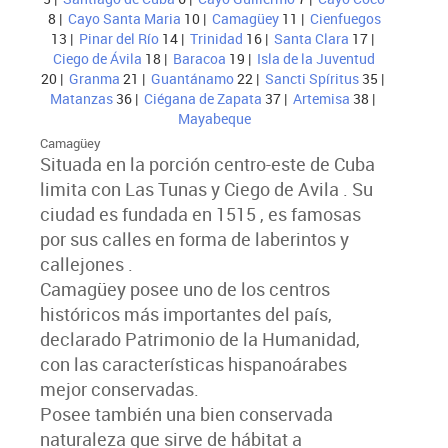
8 |
Cayo Santa Maria
10 |
Camagüey
11 |
Cienfuegos
13 |
Pinar del Río
14 |
Trinidad
16 |
Santa Clara
17 |
Ciego de Ávila
18 |
Baracoa
19 |
Isla de la Juventud
20 |
Granma
21 |
Guantánamo
22 |
Sancti Spíritus
35 |
Matanzas
36 |
Ciégana de Zapata
37 |
Artemisa
38 |
Mayabeque
Camagüey
Situada en la porción centro-este de Cuba
limita con Las Tunas y Ciego de Avila . Su
ciudad es fundada en 1515 , es famosas
por sus calles en forma de laberintos y
callejones .
Camagüey posee uno de los centros
históricos más importantes del país,
declarado Patrimonio de la Humanidad,
con las características hispanoárabes
mejor conservadas.
Posee también una bien conservada
naturaleza que sirve de hábitat a